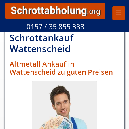
☰
0157 / 35 855 388
Schrottankauf
Watten­scheid
Altmetall Ankauf in
Wattenscheid zu guten Preisen