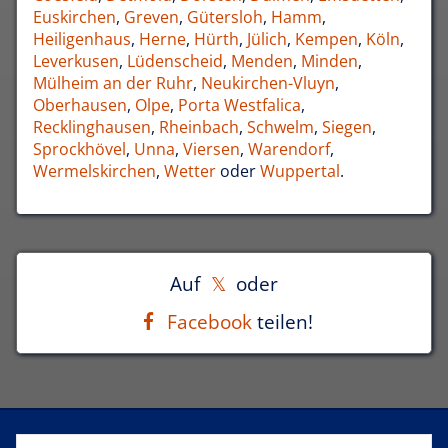
Euskirchen
,
Greven
,
Gütersloh
,
Hamm
,
Heiligenhaus
,
Herne
,
Hürth
,
Jülich
,
Kempen
,
Köln
,
Leverkusen
,
Lüdenscheid
,
Menden
,
Minden
,
Mülheim an der Ruhr
,
Neukirchen-Vluyn
,
Oberhausen
,
Olpe
,
Porta Westfalica
,
Recklinghausen
,
Rheinbach
,
Schwelm
,
Siegen
,
Sprockhövel
,
Unna
,
Viersen
,
Warendorf
,
Wermelskirchen
,
Wetter
oder
Wuppertal
.
Auf
oder
Facebook
teilen!