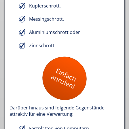
Kupferschrott,
Messingschrott,
Aluminiumschrott oder
Zinnschrott.
Einfach
anrufen!
Darüber hinaus sind folgende Gegenstände
attraktiv für eine Verwertung:
Festplatten von Computern,