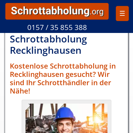
☰
0157 / 35 855 388
Schrottabholung
Reckling­hausen
Kostenlose Schrottabholung in
Reckling­hausen gesucht? Wir
sind Ihr Schrotthändler in der
Nähe!