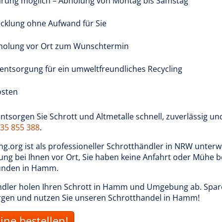
arung möglich – Abholung von Montag bis Samstag
cklung ohne Aufwand für Sie
holung vor Ort zum Wunschtermin
tentsorgung für ein umweltfreundliches Recycling
osten
sorgen Sie Schrott und Altmetalle schnell, zuverlässig und
 35 855 388
.
.org ist als professioneller Schrotthändler in NRW unter
ung bei Ihnen vor Ort, Sie haben keine Anfahrt oder Mühe b
unden in Hamm.
dler holen Ihren Schrott in Hamm und Umgebung ab. Sparen
orgen und nutzen Sie unseren Schrotthandel in Hamm!
ine bestellen!