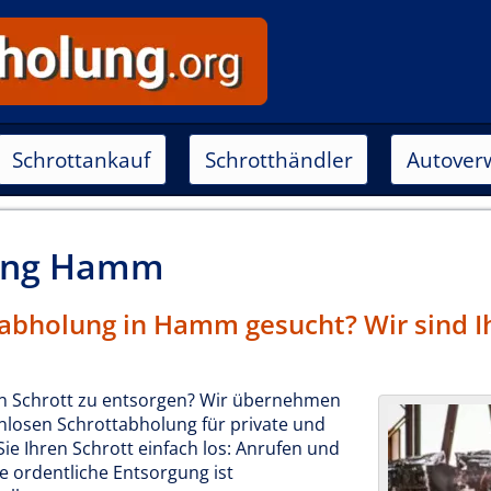
Schrottankauf
Schrotthändler
Autover
ung
Hamm
abholung in Hamm gesucht? Wir sind I
n Schrott zu entsorgen? Wir übernehmen
enlosen Schrottabholung für private und
e Ihren Schrott einfach los: Anrufen und
e ordentliche Entsorgung ist