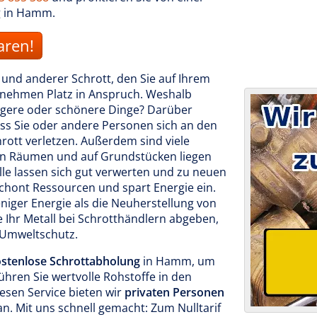
g in Hamm.
aren!
e und anderer Schrott, den Sie auf Ihrem
nehmen Platz in Anspruch. Weshalb
htigere oder schönere Dinge? Darüber
ass Sie oder andere Personen sich an den
rott verletzen. Außerdem sind viele
in Räumen und auf Grundstücken liegen
lle lassen sich gut verwerten und zu neuen
chont Ressourcen und spart Energie ein.
iger Energie als die Neuherstellung von
e Ihr Metall bei Schrotthändlern abgeben,
m Umweltschutz.
stenlose Schrottabholung
in Hamm, um
ühren Sie wertvolle Rohstoffe in den
iesen Service bieten wir
privaten Personen
. Mit uns schnell gemacht: Zum Nulltarif