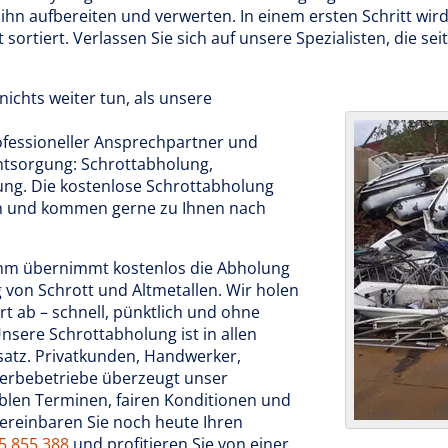
 ihn aufbereiten und verwerten. In einem ersten Schritt wir
sortiert. Verlassen Sie sich auf unsere Spezialisten, die sei
ichts weiter tun, als unsere
rofessioneller Ansprechpartner und
entsorgung: Schrottabholung,
ung. Die kostenlose Schrottabholung
ch und kommen gerne zu Ihnen nach
m übernimmt kostenlos die Abholung
von Schrott und Altmetallen. Wir holen
rt ab – schnell, pünktlich und ohne
sere Schrottabholung ist in allen
satz. Privatkunden, Handwerker,
erbebetriebe überzeugt unser
xiblen Terminen, fairen Konditionen und
Vereinbaren Sie noch heute Ihren
35 855 388
und profitieren Sie von einer