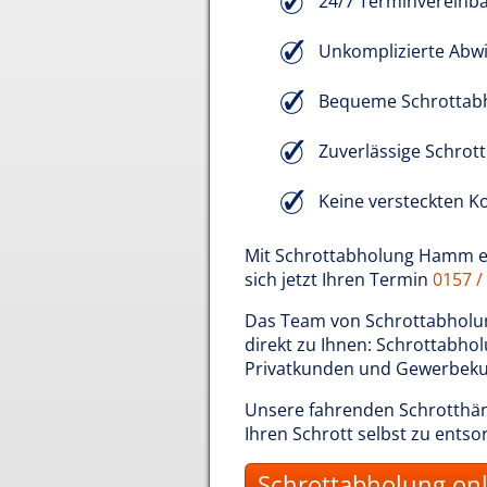
24/7 Terminvereinb
Unkomplizierte Abwi
Bequeme Schrottab
Zuverlässige Schrot
Keine versteckten K
Mit Schrottabholung Hamm ent
sich jetzt Ihren Termin
0157 /
Das Team von Schrottabholung
direkt zu Ihnen: Schrottabhol
Privatkunden und Gewerbek
Unsere fahrenden Schrotthän
Ihren Schrott selbst zu ents
Schrottabholung onl