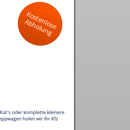
Kostenlose
Abholung
Kat's oder komplette kleinere
eppwagen holen wir Ihr Kfz