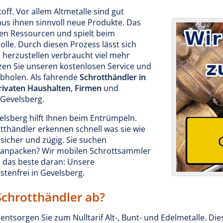
toff. Vor allem Altmetalle sind gut
aus ihnen sinnvoll neue Produkte. Das
hen Ressourcen und spielt beim
lle. Durch diesen Prozess lässt sich
 herzustellen verbraucht viel mehr
tzen Sie unseren kostenlosen Service und
abholen. Als fahrende
Schrotthändler in
rivaten Haushalten
,
Firmen
und
 Gevelsberg.
lsberg hilft Ihnen beim Entrümpeln.
tthändler erkennen schnell was sie wie
sicher und zügig. Sie suchen
it anpacken? Wir mobilen Schrottsammler
 das beste daran: Unsere
stenfrei in Gevelsberg.
Schrotthändler ab?
ntsorgen Sie zum Nulltarif Alt-, Bunt- und Edelmetalle. Die