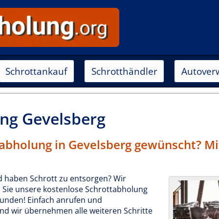
Schrottankauf
Schrotthändler
Autover
ung
Gevels­berg
abholung in Gevels­berg gewünscht? Mi
d haben Schrott zu entsorgen? Wir
Sie unsere kostenlose Schrottabholung
Kunden! Einfach anrufen und
d wir übernehmen alle weiteren Schritte