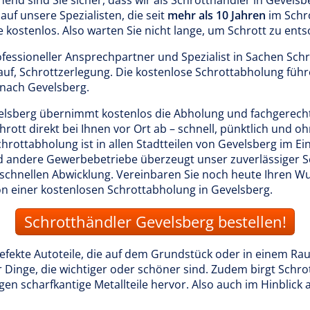
nd sind Sie sicher, dass wir als Schrotthändler in Gevelsb
auf unsere Spezialisten, die seit
mehr als 10 Jahren
im Schro
e kostenlos. Also warten Sie nicht lange, um Schrott zu ents
rofessioneller Ansprechpartner und Spezialist in Sachen Sch
uf, Schrottzerlegung. Die kostenlose Schrottabholung füh
nach Gevelsberg.
lsberg übernimmt kostenlos die Abholung und fachgerech
hrott direkt bei Ihnen vor Ort ab – schnell, pünktlich und o
rottabholung ist in allen Stadtteilen von Gevelsberg im Ein
andere Gewerbebetriebe überzeugt unser zuverlässiger Ser
 schnellen Abwicklung. Vereinbaren Sie noch heute Ihren 
on einer kostenlosen Schrottabholung in Gevelsberg.
Schrotthändler Gevelsberg bestellen!
defekte Autoteile, die auf dem Grundstück oder in einem Ra
r Dinge, die wichtiger oder schöner sind. Zudem birgt Schrot
en scharfkantige Metallteile hervor. Also auch im Hinblick a