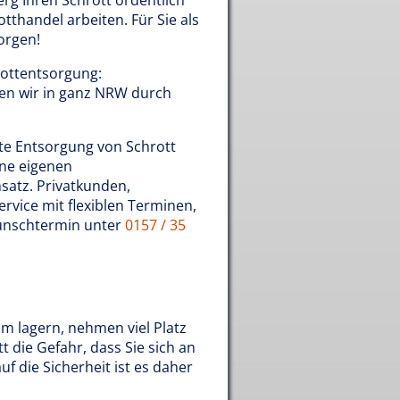
erg Ihren Schrott ordentlich
tthandel arbeiten. Für Sie als
orgen!
rottentsorgung:
ren wir in ganz NRW durch
te Entsorgung von Schrott
hne eigenen
satz. Privatkunden,
vice mit flexiblen Terminen,
Wunschtermin unter
0157 / 35
um lagern, nehmen viel Platz
t die Gefahr, dass Sie sich an
uf die Sicherheit ist es daher