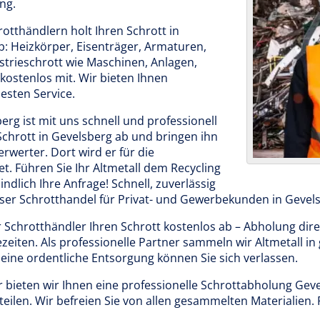
ng.
tthändlern holt Ihren Schrott in
 Heizkörper, Eisenträger, Armaturen,
strieschrott wie Maschinen, Anlagen,
ostenlos mit. Wir bieten Ihnen
esten Service.
rg ist mit uns schnell und professionell
Schrott in Gevelsberg ab und bringen ihn
rwerter. Dort wird er für die
. Führen Sie Ihr Altmetall dem Recycling
indlich Ihre Anfrage! Schnell, zuverlässig
nser Schrotthandel für Privat- und Gewerbekunden in Gevel
 Schrotthändler Ihren Schrott kostenlos ab – Abholung dire
zeiten. Als professionelle Partner sammeln wir Altmetall i
f eine ordentliche Entsorgung können Sie sich verlassen.
r bieten wir Ihnen eine professionelle Schrottabholung Gev
eilen. Wir befreien Sie von allen gesammelten Materialien. 