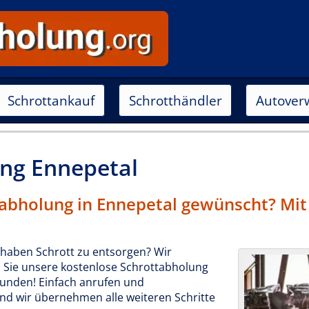
Schrottankauf
Schrotthändler
Autover
ung
Enne­petal
abholung in Enne­petal gewünscht? Mit
 haben Schrott zu entsorgen? Wir
Sie unsere kostenlose Schrottabholung
Kunden! Einfach anrufen und
d wir übernehmen alle weiteren Schritte