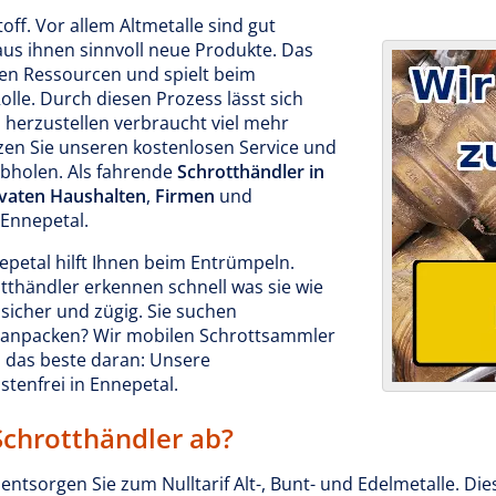
toff. Vor allem Altmetalle sind gut
aus ihnen sinnvoll neue Produkte. Das
hen Ressourcen und spielt beim
lle. Durch diesen Prozess lässt sich
 herzustellen verbraucht viel mehr
tzen Sie unseren kostenlosen Service und
abholen. Als fahrende
Schrotthändler in
ivaten Haushalten
,
Firmen
und
 Ennepetal.
petal hilft Ihnen beim Entrümpeln.
tthändler erkennen schnell was sie wie
sicher und zügig. Sie suchen
it anpacken? Wir mobilen Schrottsammler
 das beste daran: Unsere
stenfrei in Ennepetal.
Schrotthändler ab?
ntsorgen Sie zum Nulltarif Alt-, Bunt- und Edelmetalle. Die