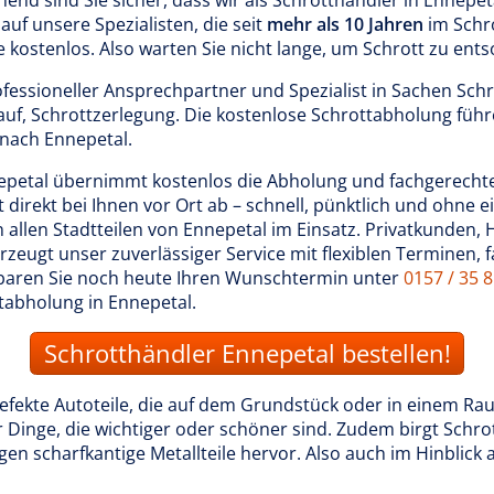
nd sind Sie sicher, dass wir als Schrotthändler in Ennepeta
auf unsere Spezialisten, die seit
mehr als 10 Jahren
im Schro
e kostenlos. Also warten Sie nicht lange, um Schrott zu ents
rofessioneller Ansprechpartner und Spezialist in Sachen Sch
uf, Schrottzerlegung. Die kostenlose Schrottabholung füh
nach Ennepetal.
petal übernimmt kostenlos die Abholung und fachgerecht
t direkt bei Ihnen vor Ort ab – schnell, pünktlich und ohne
n allen Stadtteilen von Ennepetal im Einsatz. Privatkunden
eugt unser zuverlässiger Service mit flexiblen Terminen, f
nbaren Sie noch heute Ihren Wunschtermin unter
0157 / 35 
tabholung in Ennepetal.
Schrotthändler Ennepetal bestellen!
defekte Autoteile, die auf dem Grundstück oder in einem Ra
r Dinge, die wichtiger oder schöner sind. Zudem birgt Schrot
en scharfkantige Metallteile hervor. Also auch im Hinblick a