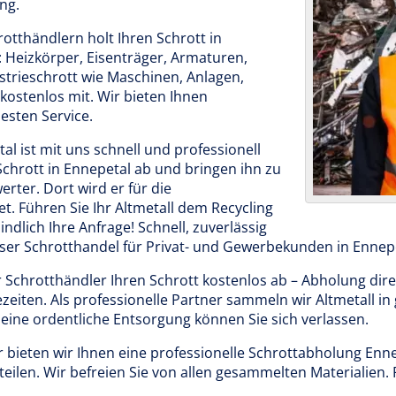
ng.
tthändlern holt Ihren Schrott in
Heizkörper, Eisenträger, Armaturen,
strieschrott wie Maschinen, Anlagen,
ostenlos mit. Wir bieten Ihnen
esten Service.
l ist mit uns schnell und professionell
Schrott in Ennepetal ab und bringen ihn zu
rter. Dort wird er für die
. Führen Sie Ihr Altmetall dem Recycling
indlich Ihre Anfrage! Schnell, zuverlässig
nser Schrotthandel für Privat- und Gewerbekunden in Ennepe
 Schrotthändler Ihren Schrott kostenlos ab – Abholung dire
zeiten. Als professionelle Partner sammeln wir Altmetall i
f eine ordentliche Entsorgung können Sie sich verlassen.
r bieten wir Ihnen eine professionelle Schrottabholung Enn
eilen. Wir befreien Sie von allen gesammelten Materialien. 