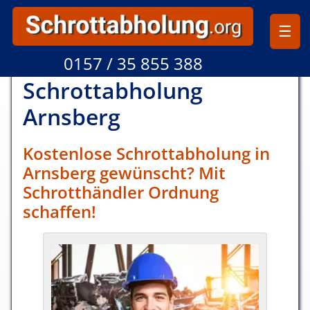
☰
0157 / 35 855 388
Schrottabholung
Arns­berg
Kostenlose Schrottabholung in
Arns­berg gewünscht? Mit
Schrotthändler Ordnung
schaffen!